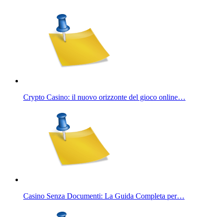
Crypto Casino: il nuovo orizzonte del gioco online…
Casino Senza Documenti: La Guida Completa per…