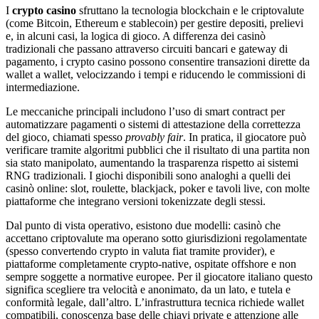
I
crypto casino
sfruttano la tecnologia blockchain e le criptovalute
(come Bitcoin, Ethereum e stablecoin) per gestire depositi, prelievi
e, in alcuni casi, la logica di gioco. A differenza dei casinò
tradizionali che passano attraverso circuiti bancari e gateway di
pagamento, i crypto casino possono consentire transazioni dirette da
wallet a wallet, velocizzando i tempi e riducendo le commissioni di
intermediazione.
Le meccaniche principali includono l’uso di smart contract per
automatizzare pagamenti o sistemi di attestazione della correttezza
del gioco, chiamati spesso
provably fair
. In pratica, il giocatore può
verificare tramite algoritmi pubblici che il risultato di una partita non
sia stato manipolato, aumentando la trasparenza rispetto ai sistemi
RNG tradizionali. I giochi disponibili sono analoghi a quelli dei
casinò online: slot, roulette, blackjack, poker e tavoli live, con molte
piattaforme che integrano versioni tokenizzate degli stessi.
Dal punto di vista operativo, esistono due modelli: casinò che
accettano criptovalute ma operano sotto giurisdizioni regolamentate
(spesso convertendo crypto in valuta fiat tramite provider), e
piattaforme completamente crypto-native, ospitate offshore e non
sempre soggette a normative europee. Per il giocatore italiano questo
significa scegliere tra velocità e anonimato, da un lato, e tutela e
conformità legale, dall’altro. L’infrastruttura tecnica richiede wallet
compatibili, conoscenza base delle chiavi private e attenzione alle