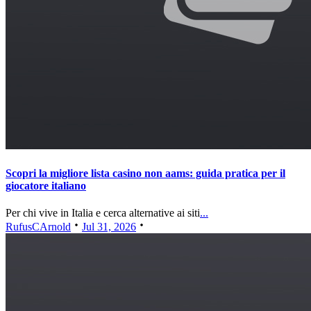
Scopri la migliore lista casino non aams: guida pratica per il
giocatore italiano
Per chi vive in Italia e cerca alternative ai siti
...
RufusCArnold
Jul 31, 2026