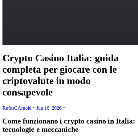
Crypto Casino Italia: guida
completa per giocare con le
criptovalute in modo
consapevole
RufusCArnold
Jun 16, 2026
Come funzionano i crypto casino in Italia:
tecnologie e meccaniche