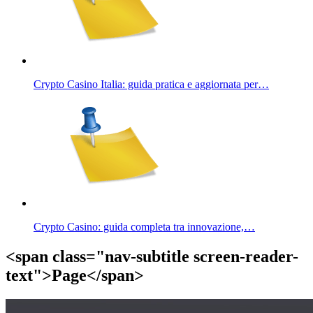
Crypto Casino Italia: guida pratica e aggiornata per…
Crypto Casino: guida completa tra innovazione,…
<span class="nav-subtitle screen-reader-
text">Page</span>