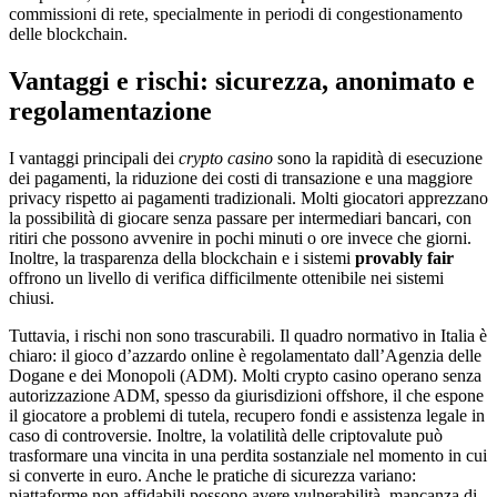
commissioni di rete, specialmente in periodi di congestionamento
delle blockchain.
Vantaggi e rischi: sicurezza, anonimato e
regolamentazione
I vantaggi principali dei
crypto casino
sono la rapidità di esecuzione
dei pagamenti, la riduzione dei costi di transazione e una maggiore
privacy rispetto ai pagamenti tradizionali. Molti giocatori apprezzano
la possibilità di giocare senza passare per intermediari bancari, con
ritiri che possono avvenire in pochi minuti o ore invece che giorni.
Inoltre, la trasparenza della blockchain e i sistemi
provably fair
offrono un livello di verifica difficilmente ottenibile nei sistemi
chiusi.
Tuttavia, i rischi non sono trascurabili. Il quadro normativo in Italia è
chiaro: il gioco d’azzardo online è regolamentato dall’Agenzia delle
Dogane e dei Monopoli (ADM). Molti crypto casino operano senza
autorizzazione ADM, spesso da giurisdizioni offshore, il che espone
il giocatore a problemi di tutela, recupero fondi e assistenza legale in
caso di controversie. Inoltre, la volatilità delle criptovalute può
trasformare una vincita in una perdita sostanziale nel momento in cui
si converte in euro. Anche le pratiche di sicurezza variano:
piattaforme non affidabili possono avere vulnerabilità, mancanza di