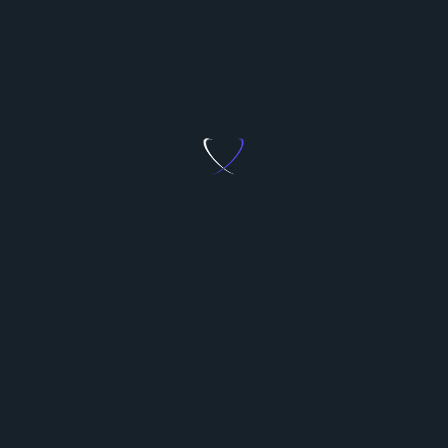
戲環境
盛，負責任的遊戲環境也成為了關注的焦點。2025年的娛樂城
和理性的遊戲方式。許多
娛樂城
設有自我限制功能，幫助玩家控
健康性。
5年的
娛樂城
正在朝著更數位化、更個性化和更負責任的方向發
體驗，也為行業的長遠發展奠定了堅實的基礎。
osts: